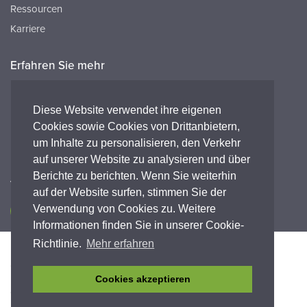
Ressourcen
Karriere
Erfahren Sie mehr
Ressourcen
FAQ's
Diese Website verwendet ihre eigenen
Cookies sowie Cookies von Drittanbietern,
Peak HQ tel:+44 141 812 8100
um Inhalte zu personalisieren, den Verkehr
Peak GmbH tel:+49 (0) 2421 694 5811
auf unserer Website zu analysieren und über
Berichte zu berichten. Wenn Sie weiterhin
Verbinde dich mit uns
auf der Website surfen, stimmen Sie der
Verwendung von Cookies zu. Weitere
Informationen finden Sie in unserer Cookie-
Richtlinie.
Mehr erfahren
Barrierefreiheit
Datenschutz-Bestimmungen
Legal
Garantieerklärung
Geschäftsbedingungen
Einhaltung
Cookies akzeptieren
© Copyright 2026 Peak Scientific Instruments. All rights