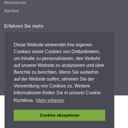
Ressourcen
Karriere
Erfahren Sie mehr
Ressourcen
FAQ's
Diese Website verwendet ihre eigenen
Cookies sowie Cookies von Drittanbietern,
Peak HQ tel:+44 141 812 8100
um Inhalte zu personalisieren, den Verkehr
Peak GmbH tel:+49 (0) 2421 694 5811
auf unserer Website zu analysieren und über
Berichte zu berichten. Wenn Sie weiterhin
Verbinde dich mit uns
auf der Website surfen, stimmen Sie der
Verwendung von Cookies zu. Weitere
Informationen finden Sie in unserer Cookie-
Richtlinie.
Mehr erfahren
Barrierefreiheit
Datenschutz-Bestimmungen
Legal
Garantieerklärung
Geschäftsbedingungen
Einhaltung
Cookies akzeptieren
© Copyright 2026 Peak Scientific Instruments. All rights
reserved